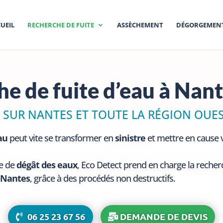
UEIL
RECHERCHE DE FUITE
ASSÈCHEMENT
DÉGORGEMEN
e de fuite d’eau à Nan
 SUR NANTES ET TOUTE LA RÉGION OUE
au
peut vite se transformer en
sinistre
et mettre en cause v
ue de
dégât des eaux
, Eco Detect prend en charge la recher
à Nantes
, grâce à des procédés non destructifs.
06 25 23 67 56
DEMANDE DE DEVIS