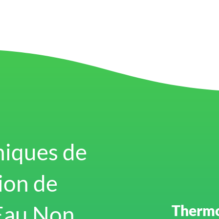
niques de
ion de
’Eau Non
Thermo