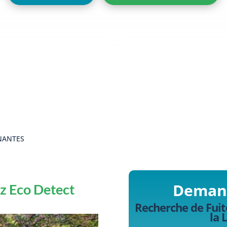
3
 NANTES
Demand
ez Eco Detect
Recherche de Fuit
la 