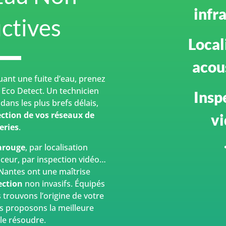
infr
ctives
Local
acou
uant une fuite d’eau, prenez
 Eco Detect. Un technicien
Insp
dans les plus brefs délais,
ction de vos réseaux de
v
eries
.
arouge
, par localisation
aceur, par inspection vidéo…
 Nantes ont une maîtrise
ection
non invasifs. Équipés
 trouvons l’origine de votre
s proposons la meilleure
le résoudre.