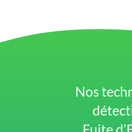
Nos tech
détect
Fuite d