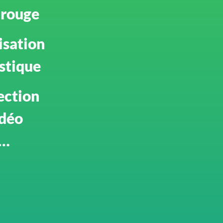
arouge
isation
stique
ection
idéo
…