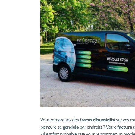
Vous remarquez des
traces d’humidité
sur vos mu
peinture se
gondole
par endroits ? Votre
facture 
? Il est fort probable que vous rencontriez un probl