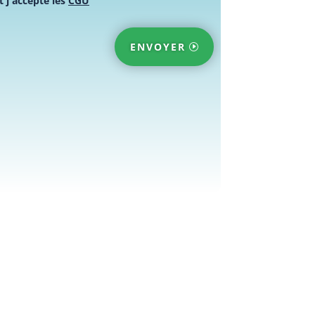
t j'accepte les
CGU
ENVOYER